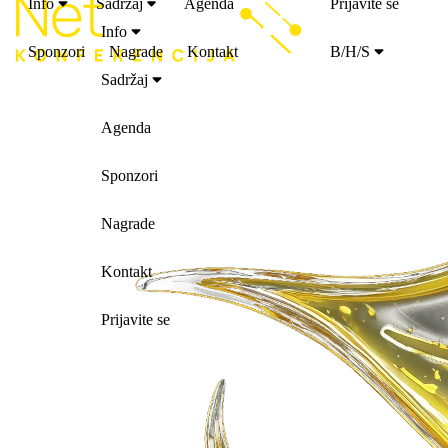
Info
Sadržaj
Agenda
Prijavite se
Info
Sponzori
Nagrade
Kontakt
B/H/S
Sadržaj
Agenda
Sponzori
Nagrade
Kontakt
Prijavite se