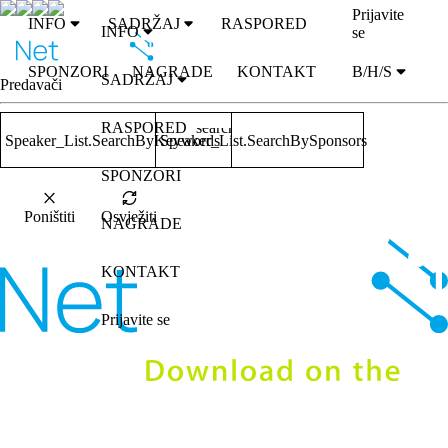
Prijavite
INFO
SADRŽAJ
RASPORED
INFO
se
SPONZORI
NAGRADE
KONTAKT
B/H/S
SADRŽAJ
Predavači
RASPORED
search
Speaker_List.SearchByKeywords
Speaker_List.SearchBySponsors
SPONZORI
Poništiti
Osvježiti
NAGRADE
KONTAKT
Prijavite se