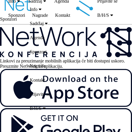
Info
Sadržaj
Agenda
Prijavite se
Info
Sponzori
Nagrade
Kontakt
B/H/S
Sponzori
Sadržaj
Agenda
Sponzori
Linkovi za preuzimanje mobilnih aplikacija će biti dostupni uskoro.
Nagrade
Preuzmite NetWork 13 aplikaciju.
Kontakt
Prijavite se
B/H/S