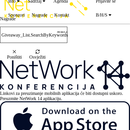
Info
Sadržaj
Agenda
Prijavite se
Sponzori
Nagrade
Kontakt
B/H/S
Nagrade
search
Giveaway_List.SearchByKeywords
Poništiti
Osvježiti
Linkovi za preuzimanje mobilnih aplikacija će biti dostupni uskoro.
Preuzmite NetWork 14 aplikaciju.